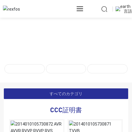
言語
私たちについて
ホーム
CCC証明書
資格と栄誉
製品認証書です
和昌について
に栄誉を与える
募集
すべてのカテゴリ
CCC証明書