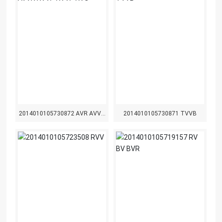
2014010105730872 AVR AVVR
2014010105730871 TVVB
RVVP RVVP RVS